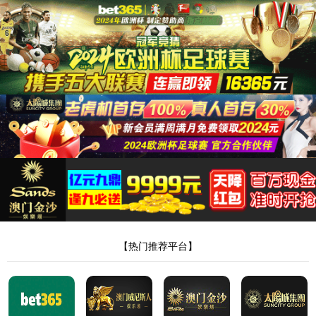
37000v威尼斯
网站首页
37000v威尼
斯
欢迎相关行业来电垂询，
咨询电话
在线留言
返回顶部